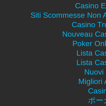
Casino E
Siti Scommesse Non 
Casino Tr
Nouveau Cas
Poker Onli
Lista C
Lista C
Nuovi 
Migliori
Casi
ポー