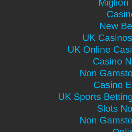
Migliori
Casin
New Bet
UK Casinos
UK Online Cas
Casino 
Non Gamsto
Casino E
UK Sports Bettin
Slots N
Non Gamsto